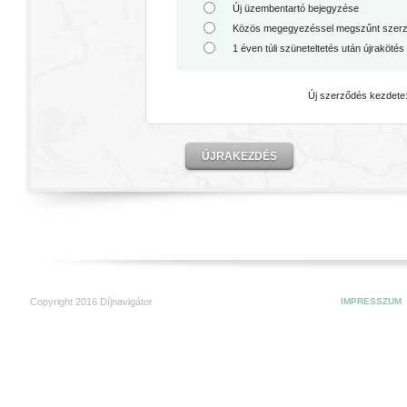
Új üzembentartó bejegyzése
Közös megegyezéssel megszűnt szerző
1 éven túli szüneteltetés után újrakötés
Új szerződés kezdete
ÚJRAKEZDÉS
Copyright 2016 Díjnavigátor
IMPRESSZUM