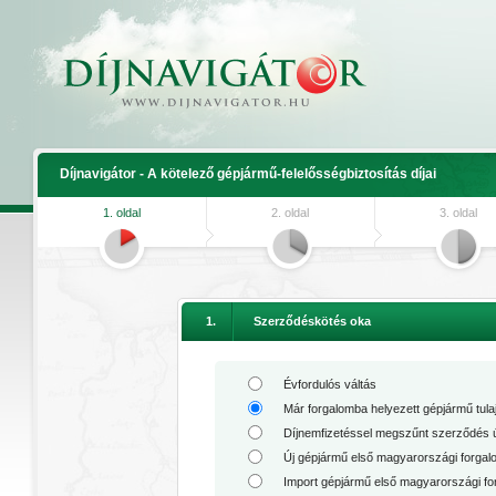
Díjnavigátor - A kötelező gépjármű-felelősségbiztosítás díjai
1. oldal
2. oldal
3. oldal
1.
Szerződéskötés oka
Évfordulós váltás
Már forgalomba helyezett gépjármű tu
Díjnemfizetéssel megszűnt szerződés 
Új gépjármű első magyarországi forga
Import gépjármű első magyarországi f